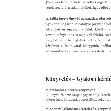
5%-a) az eladót terheli. Ha volt az ingatlanon
vételáron felül a saját illetékét, ügyvédjét é
11. Szükséges-e ügyvéd az ingatlan adásvét
Gyakorlatilag igen. A hatályos jogszabályo
létrejöhet érvényesen a felek között), 
követelményeknek is meg kell felelni. Az 
vagy közokiratba foglalták. Sőt, a földhiva
kérelmet a földhivatal hiánypótlás nélkü
közreműködés – nem csak a jogszabály miat
Könyvelés – Gyakori kérdé
Miért fontos a pontos könyvelés?
A könyvelés nem csupán jogszabályi köteleze
nyereséget, és megalapozott döntéseket tenn
Minden vállalkozásnak kötelező a könyvel