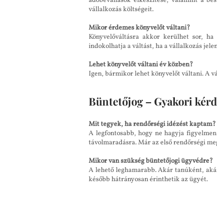
adóbevallások elkészítése, valamint a bes
vállalkozás költségeit.
Mikor érdemes könyvelőt váltani?
Könyvelőváltásra akkor kerülhet sor, ha 
indokolhatja a váltást, ha a vállalkozás je
Lehet könyvelőt váltani év közben?
Igen, bármikor lehet könyvelőt váltani. A vá
Büntetőjog – Gyakori kérd
Mit tegyek, ha rendőrségi idézést kaptam?
A legfontosabb, hogy ne hagyja figyelmen 
távolmaradásra. Már az első rendőrségi megj
Mikor van szükség büntetőjogi ügyvédre?
A lehető leghamarabb. Akár tanúként, akár
később hátrányosan érinthetik az ügyét.