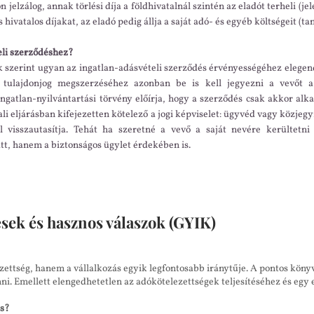
 jelzálog, annak törlési díja a földhivatalnál szintén az eladót terheli (jel
s hivatalos díjakat, az eladó pedig állja a saját adó- és egyéb költségeit (ta
eli szerződéshez?
k szerint ugyan az ingatlan-adásvételi szerződés érvényességéhez elegendő
a tulajdonjog megszerzéséhez azonban be is kell jegyezni a vevőt a
Ingatlan-nyilvántartási törvény előírja, hogy a szerződés csak akkor al
tali eljárásban kifejezetten kötelező a jogi képviselet: ügyvéd vagy közje
l visszautasítja. Tehát ha szeretné a vevő a saját nevére kerültetni
t, hanem a biztonságos ügylet érdekében is.
sek és hasznos válaszok (GYIK)
ttség, hanem a vállalkozás egyik legfontosabb iránytűje. A pontos könyve
i. Emellett elengedhetetlen az adókötelezettségek teljesítéséhez és egy e
és?