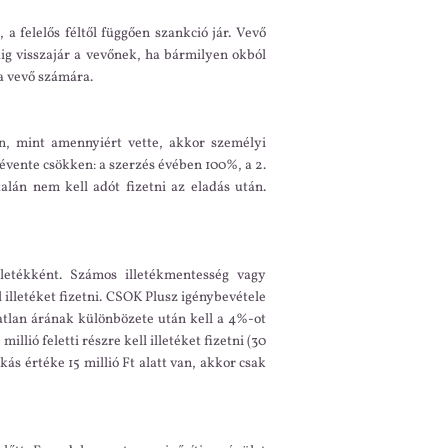
a felelős féltől függően szankció jár. Vevő
ndig visszajár a vevőnek, ha bármilyen okból
 a vevő számára.
on, mint amennyiért vette, akkor személyi
évente csökken: a szerzés évében 100%, a 2.
lán nem kell adót fizetni az eladás után.
letékként. Számos illetékmentesség vagy
illetéket fizetni. CSOK Plusz igénybevétele
gatlan árának különbözete után kell a 4%-ot
illió feletti részre kell illetéket fizetni (30
ás értéke 15 millió Ft alatt van, akkor csak