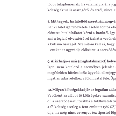
többi tulajdonosnak; ha valamelyik él a jo
költség aktuális összegéről és arról, nincs-e
8. Mit tegyek, ha hitelből szeretném megvás
Banki hitel igénybevétele esetén fontos elő
előzetes hitelbírálatot kérni a banktól. Íg
ami a foglaló elvesztésével járhat a vevőnek
a kölcsön összegét. Számítani kell rá, hogy
– ezeket az ügyvédje előkészíti a szerződés
9. Aláírhatja-e más (meghatalmazott) helye
Igen, nem kötelező a személyes jelenlét 
megfelelően hitelesítsék: ügyvédi ellenjegy
ingatlan adásvételhez a földhivatal felé. 
10. Milyen költségekkel jár az ingatlan adás
Vevőként az alábbi fő költségekre számítso
díj a szerződésért, továbbá a földhivatali t
a fő költség esetleg a fent említett 15% SZJ
díja, ha még nincs érvényes (ez típustól fü