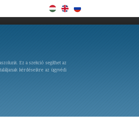
+36 30 241 2865
szolunk. Ez a szekció segíthet az
aláljanak kérdéseikre az ügyvédi