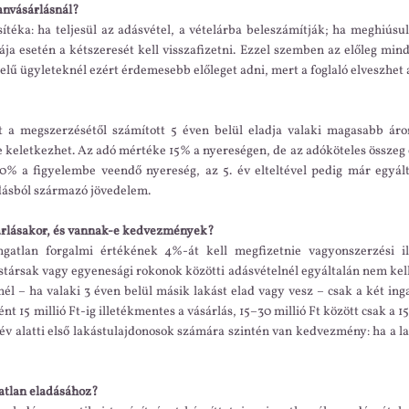
lanvásárlásnál?
téka: ha teljesül az adásvétel, a vételárba beleszámítják; ha meghiúsul, 
ibája esetén a kétszeresét kell visszafizetni. Ezzel szemben az előleg mi
elű ügyleteknél ezért érdemesebb előleget adni, mert a foglaló elveszhet
t a megszerzésétől számított 5 éven belül eladja valaki magasabb ár
e keletkezhet. Az adó mértéke 15% a nyereségen, de az adóköteles összeg 
% a figyelembe veendő nyereség, az 5. év elteltével pedig már egyálta
dásból származó jövedelem.
vásárlásakor, és vannak-e kedvezmények?
gatlan forgalmi értékének 4%-át kell megfizetnie vagyonszerzési il
ársak vagy egyenesági rokonok közötti adásvételnél egyáltalán nem kell 
lnél – ha valaki 3 éven belül másik lakást elad vagy vesz – csak a két in
t 15 millió Ft-ig illetékmentes a vásárlás, 15–30 millió Ft között csak a 15 m
 év alatti első lakástulajdonosok számára szintén van kedvezmény: ha a lak
gatlan eladásához?