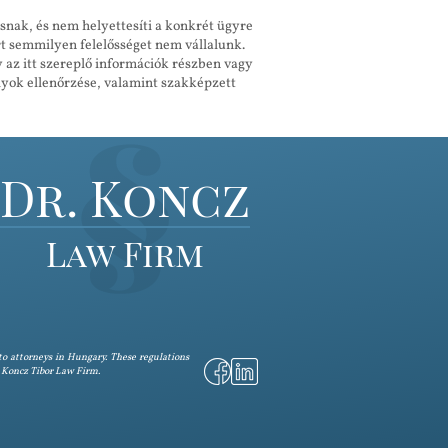
ásnak, és nem helyettesíti a konkrét ügyre
rt semmilyen felelősséget nem vállalunk.
y az itt szereplő információk részben vagy
lyok ellenőrzése, valamint szakképzett
Dr. Koncz
Law Firm
to attorneys in Hungary. These regulations
r. Koncz Tibor Law Firm.