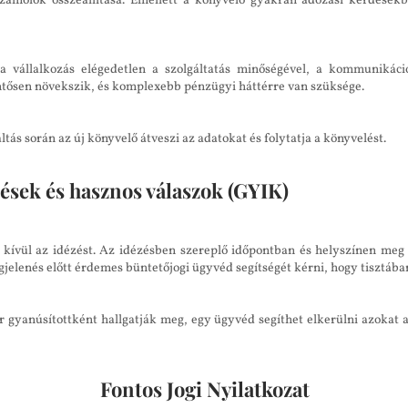
zámolók összeállítása. Emellett a könyvelő gyakran adózási kérdésekbe
a vállalkozás elégedetlen a szolgáltatás minőségével, a kommunikáci
lentősen növekszik, és komplexebb pénzügyi háttérre van szüksége.
ltás során az új könyvelő átveszi az adatokat és folytatja a könyvelést.
ések és hasznos válaszok (GYIK)
kívül az idézést. Az idézésben szereplő időpontban és helyszínen meg k
elenés előtt érdemes büntetőjogi ügyvéd segítségét kérni, hogy tisztában 
 gyanúsítottként hallgatják meg, egy ügyvéd segíthet elkerülni azokat 
Fontos Jogi Nyilatkozat