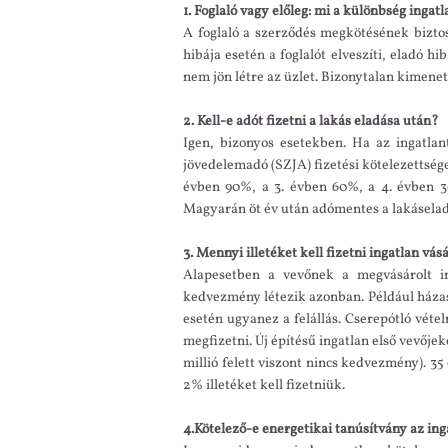
1. Foglaló vagy előleg: mi a különbség ingat
A foglaló a szerződés megkötésének biztosí
hibája esetén a foglalót elveszíti, eladó h
nem jön létre az üzlet. Bizonytalan kimenet
2. Kell-e adót fizetni a lakás eladása után?
Igen, bizonyos esetekben. Ha az ingatlan
jövedelemadó (SZJA) fizetési kötelezettség
évben 90%, a 3. évben 60%, a 4. évben 30
Magyarán öt év után adómentes a lakásela
3. Mennyi illetéket kell fizetni ingatlan 
Alapesetben a vevőnek a megvásárolt in
kedvezmény létezik azonban. Például házast
esetén ugyanez a felállás. Cserepótló véte
megfizetni. Új építésű ingatlan első vevőjekén
millió felett viszont nincs kedvezmény). 35
2% illetéket kell fizetniük.
4.Kötelező-e energetikai tanúsítvány az in