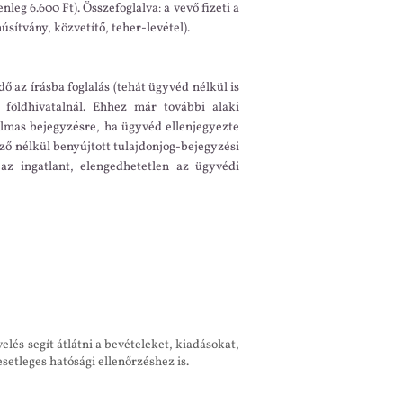
enleg 6.600 Ft). Összefoglalva: a vevő fizeti a
núsítvány, közvetítő, teher-levétel).
 az írásba foglalás (tehát ügyvéd nélkül is
 földhivatalnál. Ehhez már további alaki
kalmas bejegyzésre, ha ügyvéd ellenjegyezte
gyző nélkül benyújtott tulajdonjog-bejegyzési
 az ingatlant, elengedhetetlen az ügyvédi
lés segít átlátni a bevételeket, kiadásokat,
setleges hatósági ellenőrzéshez is.