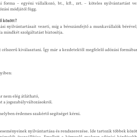
 forma – egyéni vállalkozó, bt., kft., zrt. – köteles nyilvántartást 
ózási módjától függ.
ő között?
ási nyilvántartásait vezeti, míg a bérszámfejtő a munkavállalók bérével
a mindkét szolgáltatást biztosítja.
tt célszerű kiválasztani. Így már a kezdetektől megfelelő adózási formába
nyiben:
r nem elég átlátható,
t a jogszabályváltozásokról.
elyben érdemes szakértő segítséget kérni.
 eseményeinek nyilvántartása és rendszerezése. Ide tartozik többek közöt