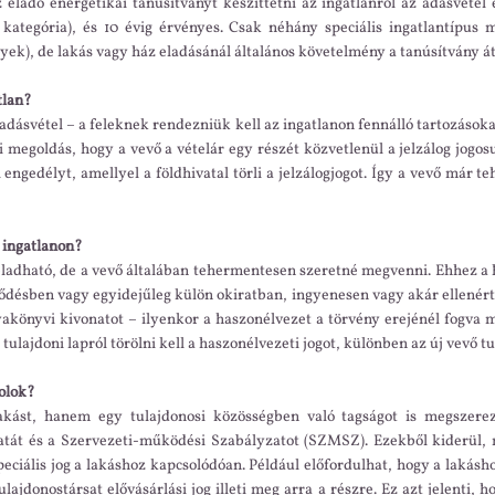
ladó energetikai tanúsítványt készíttetni az ingatlanról az adásvétel
kategória), és 10 évig érvényes. Csak néhány speciális ingatlantípus m
ek), de lakás vagy ház eladásánál általános követelmény a tanúsítvány á
tlan?
dásvétel – a feleknek rendezniük kell az ingatlanon fennálló tartozásokat 
 megoldás, hogy a vevő a vételár egy részét közvetlenül a jelzálog jogosu
 engedélyt, amellyel a földhivatal törli a jelzálogjogot. Így a vevő már t
z ingatlanon?
s eladható, de a vevő általában tehermentesen szeretné megvenni. Ehhez a 
ődésben vagy egyidejűleg külön okiratban, ingyenesen vagy akár ellenért
akönyvi kivonatot – ilyenkor a haszonélvezet a törvény erejénél fogva me
ulajdoni lapról törölni kell a haszonélvezeti jogot, különben az új vevő t
rolok?
akást, hanem egy tulajdonosi közösségben való tagságot is megszere
ratát és a Szervezeti-működési Szabályzatot (SZMSZ). Ezekből kiderül,
eciális jog a lakáshoz kapcsolódóan. Például előfordulhat, hogy a lakásho
ajdonostársat elővásárlási jog illeti meg arra a részre. Ez azt jelenti, ho