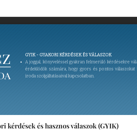
cz
GYIK - GYAKORI KÉRDÉSEK ÉS VÁLASZOK
A joggal, könyveléssel gyakran felmerülő kérdésekre vála
érdeklődők számára, hogy gyors és pontos válaszokat t
da
iroda szolgáltatásaival kapcsolatban.
ori kérdések és hasznos válaszok (GYIK)