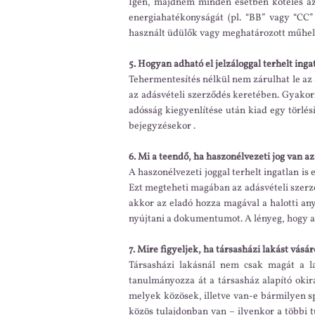
Igen, majdnem minden esetben köteles az e
energiahatékonyságát (pl. “BB” vagy “CC” 
használt üdülők vagy meghatározott műhely
5. Hogyan adható el jelzáloggal terhelt inga
Tehermentesítés nélkül nem zárulhat le az a
az adásvételi szerződés keretében. Gyakori
adósság kiegyenlítése után kiad egy törlési
bejegyzésekor .
6. Mi a teendő, ha haszonélvezeti jog van a
A haszonélvezeti joggal terhelt ingatlan i
Ezt megteheti magában az adásvételi szerz
akkor az eladó hozza magával a halotti any
nyújtani a dokumentumot. A lényeg, hogy a t
7. Mire figyeljek, ha társasházi lakást vásá
Társasházi lakásnál nem csak magát a l
tanulmányozza át a társasház alapító oki
melyek közösek, illetve van-e bármilyen sp
közös tulajdonban van – ilyenkor a többi tul