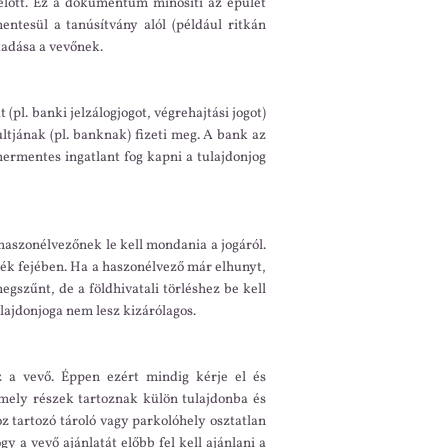
 előtt. Ez a dokumentum minősíti az épület
entesül a tanúsítvány alól (például ritkán
tadása a vevőnek.
(pl. banki jelzálogjogot, végrehajtási jogot)
ltjának (pl. banknak) fizeti meg. A bank az
ehermentes ingatlant fog kapni a tulajdonjog
haszonélvezőnek le kell mondania a jogáról.
ék fejében. Ha a haszonélvező már elhunyt,
gszűnt, de a földhivatali törléshez be kell
ulajdonjoga nem lesz kizárólagos.
z a vevő. Éppen ezért mindig kérje el és
 mely részek tartoznak külön tulajdonba és
z tartozó tároló vagy parkolóhely osztatlan
gy a vevő ajánlatát előbb fel kell ajánlani a