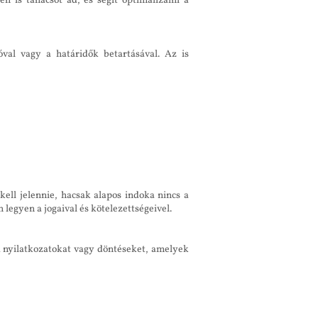
n is tanácsot ad, és segít optimalizálni a
óval vagy a határidők betartásával. Az is
ell jelennie, hacsak alapos indoka nincs a
legyen a jogaival és kötelezettségeivel.
a nyilatkozatokat vagy döntéseket, amelyek