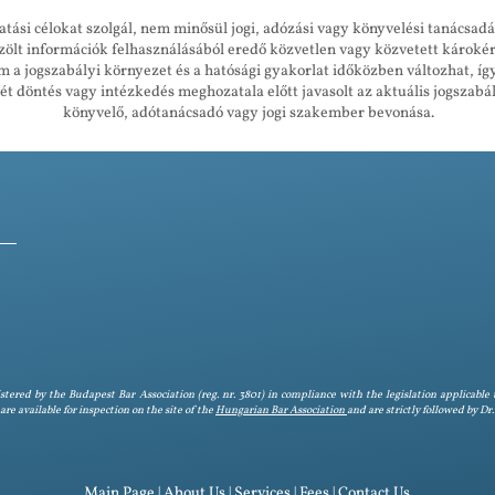
atási célokat szolgál, nem minősül jogi, adózási vagy könyvelési tanácsad
közölt információk felhasználásából eredő közvetlen vagy közvetett károké
om a jogszabályi környezet és a hatósági gyakorlat időközben változhat, íg
 döntés vagy intézkedés meghozatala előtt javasolt az aktuális jogszabá
könyvelő, adótanácsadó vagy jogi szakember bevonása.
tered by the Budapest Bar Association (reg. nr. 3801) in compliance with the legislation applicable 
e available for inspection on the site of the
Hungarian Bar Association
and are strictly followed by D
Main Page
|
About Us
|
Services
|
Fees
| Contact Us