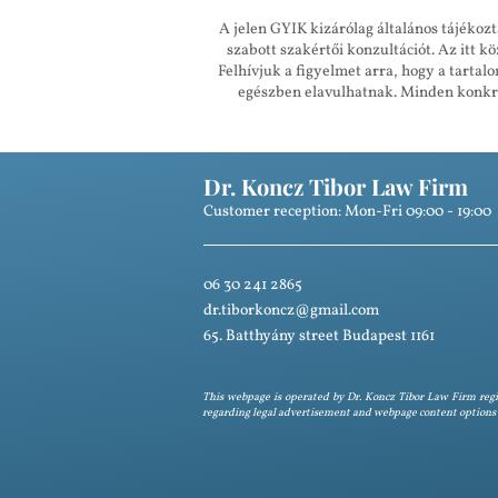
A jelen GYIK kizárólag általános tájékozt
szabott szakértői konzultációt. Az itt 
Felhívjuk a figyelmet arra, hogy a tartal
egészben elavulhatnak. Minden konkrét
Dr. Koncz Tibor Law Firm
Customer reception: Mon-Fri 09:00 - 19:00
06 30 241 2865
dr.tiborkoncz@gmail.com
65. Batthyány street Budapest 1161
This webpage is operated by Dr. Koncz Tibor Law Firm regis
regarding legal advertisement and webpage content options ar