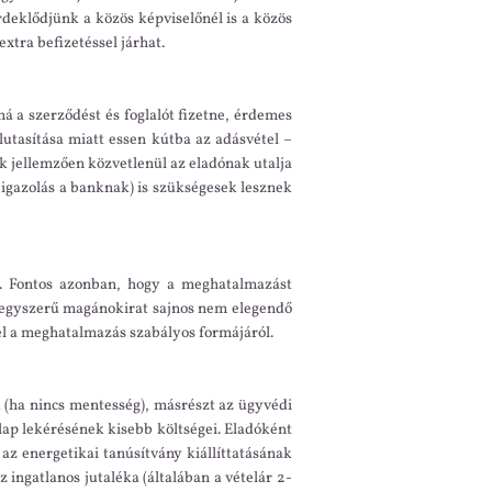
rdeklődjünk a közös képviselőnél is a közös
extra befizetéssel járhat.
ná a szerződést és foglalót fizetne, érdemes
elutasítása miatt essen kútba az adásvétel –
ank jellemzően közvetlenül az eladónak utalja
ti igazolás a banknak) is szükségesek lesznek
at. Fontos azonban, hogy a meghatalmazást
rt, egyszerű magánokirat sajnos nem elegendő
el a meghatalmazás szabályos formájáról.
k (ha nincs mentesség), másrészt az ügyvédi
i lap lekérésének kisebb költségei. Eladóként
i az energetikai tanúsítvány kiállíttatásának
 ingatlanos jutaléka (általában a vételár 2-