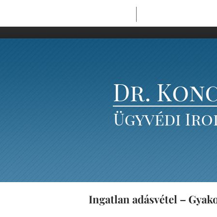
Main Page
Blog
Dr. Kon
Ügyvédi Iro
Ingatlan adásvétel – Gyak