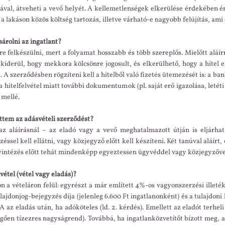
gával, átveheti a vevő helyét. A kellemetlenségek elkerülése érdekében é
 a lakáson közös költség tartozás, illetve várható-e nagyobb felújítás, ami 
árolni az ingatlant?
re felkészülni, mert a folyamat hosszabb és több szereplős. Mielőtt aláír
y kiderül, hogy mekkora kölcsönre jogosult, és elkerülhető, hogy a hitel 
. A szerződésben rögzíteni kell a hitelből való fizetés ütemezését is: a b
 a hitelfelvétel miatt további dokumentumok (pl. saját erő igazolása, leté
 mellé.
ttem az adásvételi szerződést?
az aláírásnál – az eladó vagy a vevő meghatalmazott útján is eljárh
zéssel kell ellátni, vagy közjegyző előtt kell készíteni. Két tanúval aláí
Ügyintézés előtt tehát mindenképp egyeztessen ügyvéddel vagy közjegyzőv
vétel (vétel vagy eladás)?
n a vételáron felül: egyrészt a már említett 4%-os vagyonszerzési illeté
ulajdonjog-bejegyzés díja (jelenleg 6.600 Ft ingatlanonként) és a tulajdon
A az eladás után, ha adóköteles (ld. 2. kérdés). Emellett az eladót terhel
ggően tízezres nagyságrend). Továbbá, ha ingatlanközvetítőt bízott meg, az