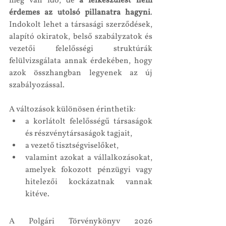
még van idő, de 
a felkészülést nem 
érdemes az utolsó pillanatra hagyni
. 
Indokolt lehet a társasági szerződések, 
alapító okiratok, belső szabályzatok és 
vezetői felelősségi struktúrák 
felülvizsgálata annak érdekében, hogy 
azok összhangban legyenek az új 
szabályozással.
A változások különösen érinthetik:
a korlátolt felelősségű társaságok 
és részvénytársaságok tagjait,
a vezető tisztségviselőket,
valamint azokat a vállalkozásokat, 
amelyek fokozott pénzügyi vagy 
hitelezői kockázatnak vannak 
kitéve.
A Polgári Törvénykönyv 2026 