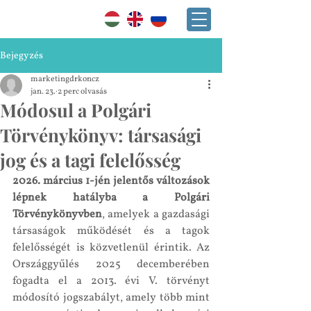
+36 30 241 2865
Bejegyzés
marketingdrkoncz
jan. 23.
2 perc olvasás
Módosul a Polgári
Törvénykönyv: társasági
jog és a tagi felelősség
2026. március 1-jén jelentős változások 
lépnek hatályba a Polgári 
Törvénykönyvben
, amelyek a gazdasági 
társaságok működését és a tagok 
felelősségét is közvetlenül érintik. Az 
Országgyűlés 2025 decemberében 
fogadta el a 2013. évi V. törvényt 
módosító jogszabályt, amely több mint 