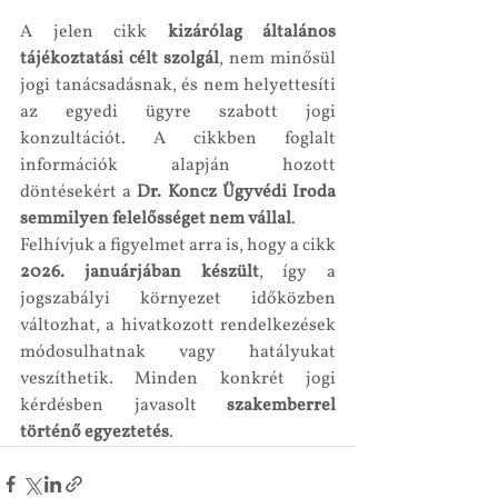
A jelen cikk 
kizárólag általános 
tájékoztatási célt szolgál
, nem minősül 
jogi tanácsadásnak, és nem helyettesíti 
az egyedi ügyre szabott jogi 
konzultációt. A cikkben foglalt 
információk alapján hozott 
döntésekért a 
Dr. Koncz Ügyvédi Iroda 
semmilyen felelősséget nem vállal
.
Felhívjuk a figyelmet arra is, hogy a cikk 
2026. januárjában készült
, így a 
jogszabályi környezet időközben 
változhat, a hivatkozott rendelkezések 
módosulhatnak vagy hatályukat 
veszíthetik. Minden konkrét jogi 
kérdésben javasolt 
szakemberrel 
történő egyeztetés
.