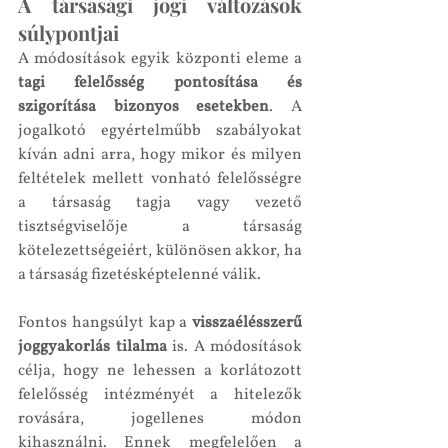
A társasági jogi változások 
súlypontjai
A módosítások egyik központi eleme a 
tagi felelősség pontosítása és 
szigorítása bizonyos esetekben
. A 
jogalkotó egyértelműbb szabályokat 
kíván adni arra, hogy mikor és milyen 
feltételek mellett vonható felelősségre 
a társaság tagja vagy vezető 
tisztségviselője a társaság 
kötelezettségeiért, különösen akkor, ha 
a társaság fizetésképtelenné válik.
Fontos hangsúlyt kap a 
visszaélésszerű 
joggyakorlás tilalma
 is. A módosítások 
célja, hogy ne lehessen a korlátozott 
felelősség intézményét a hitelezők 
rovására, jogellenes módon 
kihasználni. Ennek megfelelően a 